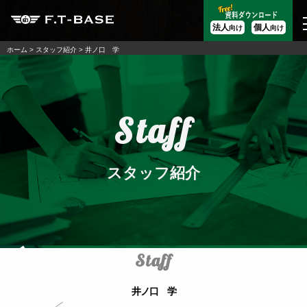
法人
個人
向け
向け
ホーム
>
スタッフ紹介
>
井ノ口 学
Staff
スタッフ紹介
Staff
井ノ口 学